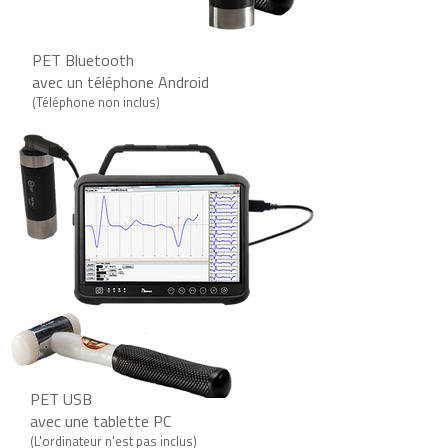
PET Bluetooth
avec u
n téléphone Android
(Télép
ho
ne non inclus)
PET USB
avec une tablette PC
(L'ordinat
eur
n'est pas inclus)