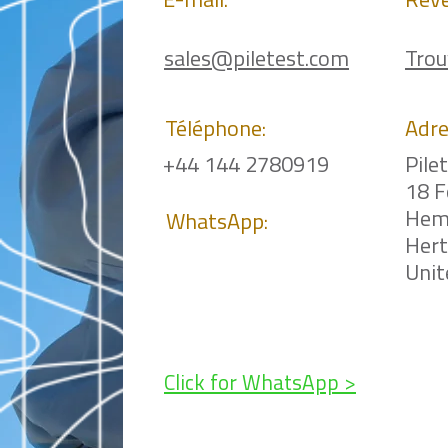
E-mail:
Rev
sales@piletest.com
Trou
Téléphone:
Adre
+44 144 2780919
Pile
18 F
Hem
WhatsApp:
Her
Uni
Click for WhatsApp >