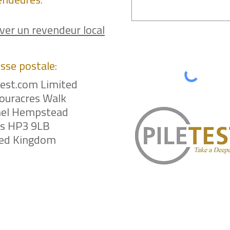
endeures:
ver un revendeur local
sse postale:
test.com Limited
ouracres Walk
el Hempstead
ts HP3 9LB
ted Kingdom