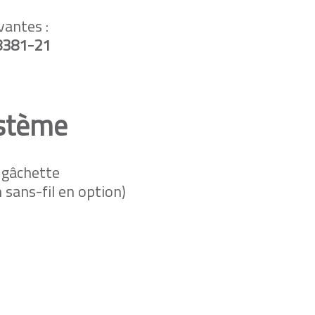
vantes :
381-21
ystème
à gâchette
sans-fil en option)