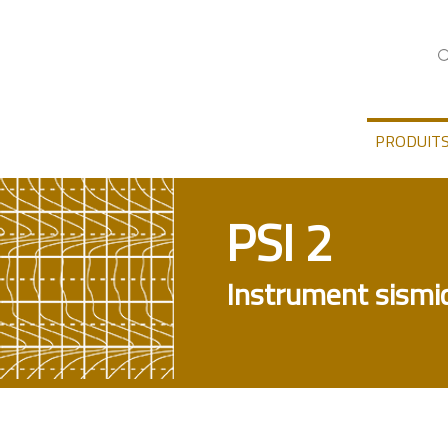
PRODUIT
PSI 2
Instrument sismiq