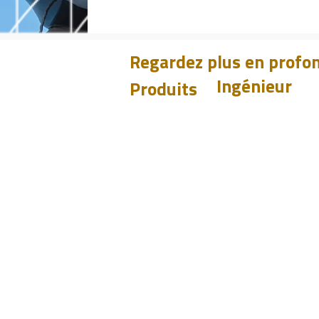
Regardez plus en profon
Ingénieur
Produits
Apprendre
CHUM
PET
Design
BIT
Études de cas
PSI
Tester
Analyser