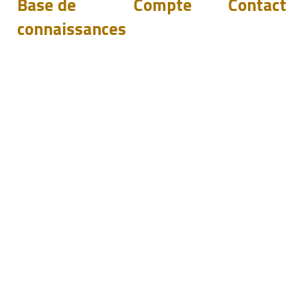
Base de
Compte
Contact
connaissances
Téléchargements
Se connecter
Support
FAQ
Devenir
Revendeurs
un
Blog
Événements
revendeu
sales@pilete
r
+44 144 278
Piletest.com
18 Fouracres
Hemel Hemp