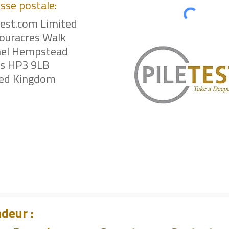
sse postale:
test.com Limited
ouracres Walk
el Hempstead
ts HP3 9LB
ted Kingdom
deur :