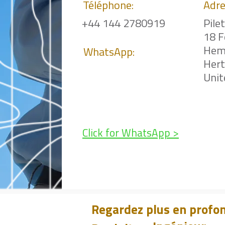
Téléphone:
Adre
+44 144 2780919
Pile
18 F
Hem
WhatsApp:
Her
Uni
Click for WhatsApp >
Regardez plus en profon