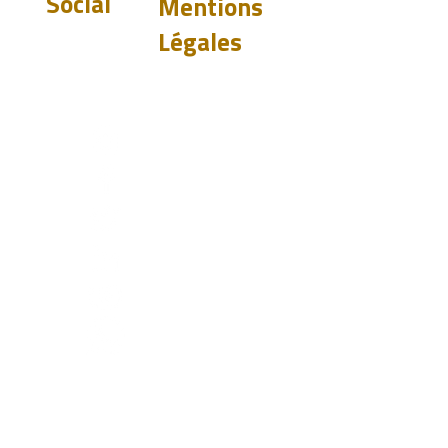
Social
Mentions
Légales
Exclusion de
garantie
Politique de
confidentialité
st.com
Politique de
confidentialité
0919
Do Not Sell My
 LTD
Personal Information
 Walk
stead